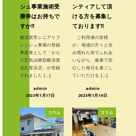
シュ事業施術受
ンティアして頂
療券はお持ちで
ける方を募集し
すか‼
ております‼
横須賀市シニアリフ
ご利用者の皆様
レッシュ事業の登録
が、地域の方々と住
事業者として「から
み慣れた街でふれあ
だ元気治療院横須賀
いながら、健康で安
北久里浜店」が登録
心した毎日を過ごし
されました […]
ていただける […]
admin
admin
2023年1月17日
2023年1月14日
コラム
コラム