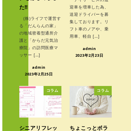
た‼
迎車を増車した為、
送迎ドライバーを募
(株)ライフで運営す
集しております。リ
る「だんらんの家」
フト車のノアや、乗
の地域密着型通所介
用車、軽自 […]
護と「からだ元気治
療院」の訪問医療マ
admin
ッサー […]
2023年2月23日
admin
2023年2月25日
コラム
コラム
シニアリフレッ
ちょこっとボラ