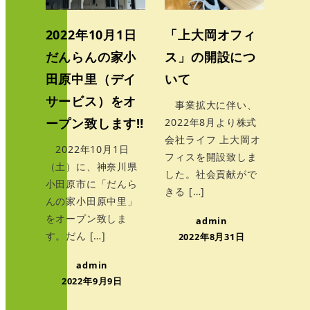
2022年10月1日
「上大岡オフィ
だんらんの家小
ス」の開設につ
田原中里（デイ
いて
サービス）をオ
事業拡大に伴い、
ープン致します‼
2022年8月より株式
会社ライフ 上大岡オ
2022年10月1日
フィスを開設致しま
（土）に、神奈川県
した。社会貢献がで
小田原市に「だんら
きる […]
んの家小田原中里」
をオープン致しま
admin
す。だん […]
2022年8月31日
admin
2022年9月9日